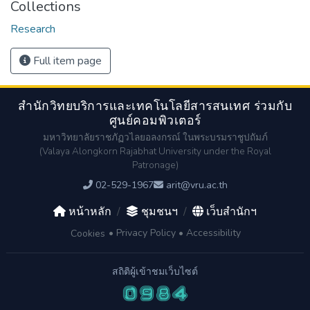
Collections
Research
Full item page
สำนักวิทยบริการและเทคโนโลยีสารสนเทศ ร่วมกับ
ศูนย์คอมพิวเตอร์
มหาวิทยาลัยราชภัฏวไลยอลงกรณ์ ในพระบรมราชูปถัมภ์
(Valaya Alongkorn Rajabhat University under the Royal
Patronage)
02-529-1967
arit@vru.ac.th
หน้าหลัก
/
ชุมชนฯ
/
เว็บสำนักฯ
•
Privacy Policy
•
Accessibility
Cookies
สถิติผู้เข้าชมเว็บไซต์