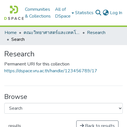
Communities
All of
(c
Statistics
Log In
& Collections
DSpace
Home
คณะวิทยาศาสตร์และเทคโนโลยี
Research
Search
Research
Permanent URI for this collection
https://dspace.vru.ac.th/handle/123456789/17
Browse
Back to results
results