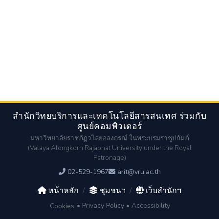
สำนักวิทยบริการและเทคโนโลยีสารสนเทศ ร่วมกับ
ศูนย์คอมพิวเตอร์
มหาวิทยาลัยราชภัฏวไลยอลงกรณ์ ในพระบรมราชูปถัมภ์
(Valaya Alongkorn Rajabhat University under the Royal
Patronage)
02-529-1967
arit@vru.ac.th
หน้าหลัก
/
ชุมชนฯ
/
เว็บสำนักฯ
•
Privacy Policy
•
Accessibility
Cookies