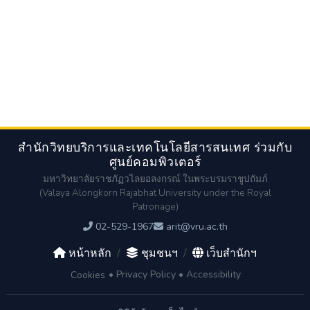
สำนักวิทยบริการและเทคโนโลยีสารสนเทศ ร่วมกับ
ศูนย์คอมพิวเตอร์
มหาวิทยาลัยราชภัฏวไลยอลงกรณ์ ในพระบรมราชูปถัมภ์
(Valaya Alongkorn Rajabhat University under the Royal
Patronage)
02-529-1967
arit@vru.ac.th
หน้าหลัก
/
ชุมชนฯ
/
เว็บสำนักฯ
•
Privacy Policy
•
Accessibility
Cookies