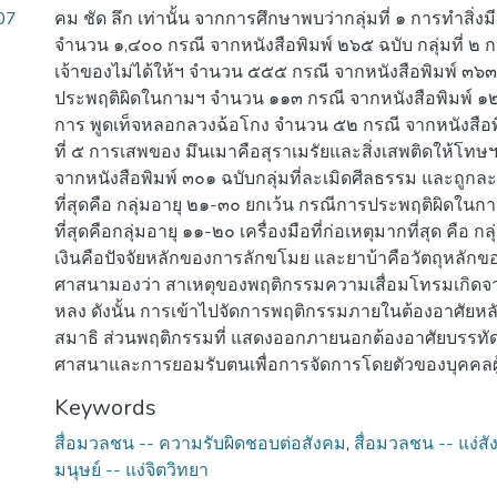
07
คม ชัด ลึก เท่านั้น จากการศึกษาพบว่ากลุ่มที่ ๑ การทําสิ่งม
จํานวน ๑,๔๐๐ กรณี จากหนังสือพิมพ์ ๒๖๕ ฉบับ กลุ่มที่ ๒ กา
เจ้าของไม่ได้ให้ฯ จํานวน ๕๕๕ กรณี จากหนังสือพิมพ์ ๓๖๓ ฉ
ประพฤติผิดในกามฯ จํานวน ๑๑๓ กรณี จากหนังสือพิมพ์ ๑๒๓ ฉ
การ พูดเท็จหลอกลวงฉ้อโกง จํานวน ๕๒ กรณี จากหนังสือพิม
ที่ ๕ การเสพของ มึนเมาคือสุราเมรัยและสิ่งเสพติดให้โท
จากหนังสือพิมพ์ ๓๐๑ ฉบับกลุ่มที่ละเมิดศีลธรรม และถูกล
ที่สุดคือ กลุ่มอายุ ๒๑-๓๐ ยกเว้น กรณีการประพฤติผิดในกา
ที่สุดคือกลุ่มอายุ ๑๑-๒๐ เครื่องมือที่ก่อเหตุมากที่สุด คือ ก
เงินคือปัจจัยหลักของการลักขโมย และยาบ้าคือวัตถุหลัก
ศาสนามองว่า สาเหตุของพฤติกรรมความเสื่อมโทรมเกิด
หลง ดังนั้น การเข้าไปจัดการพฤติกรรมภายในต้องอาศัยห
สมาธิ ส่วนพฤติกรรมที่ แสดงออกภายนอกต้องอาศัยบรรท
ศาสนาและการยอมรับตนเพื่อการจัดการโดยตัวของบุคคลผู
Keywords
สื่อมวลชน -- ความรับผิดชอบต่อสังคม
,
สื่อมวลชน -- แง่ส
มนุษย์ -- แง่จิตวิทยา