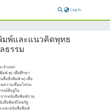
(current)
Log In
งพิมพ์และแนวคิดพุทธ
ีลธรรม
และจําแนก
มพ์ ๒) เพื่อศึกษา
อสิ่งพิมพ์ ๓) เพื่อ
รมความเสื่อมโทรม
ณ์ที่อยู่ใน
ากหนังสือพิมพ์ราย
งสือพิมพ์ไทยรัฐ
ชน และหนังสือพิมพ์