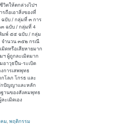
ีชีวิตให้ตกล่วงไปฯ
รถือเอาสิ่งของที่
บับ / กลุ่มที่ ๓ การ
บับ / กลุ่มที่ 4
พ์ ๕๕ ฉบับ / กลุ่ม
ษฯ จํานวน ๓๕๒ กรณี
ะเมิดหรือเสียหายมาก
มฯ ผู้ถูกละเมิดมาก
ลุ่มอาวุธปืน-ระเบิด
ของการเสพพุทธ
จากโลภ โกรธ และ
ลักปัญญาและหลัก
ัดฐานของสังคมพุทธ
้ละเมิดเอง
ังคม
,
พฤติกรรม