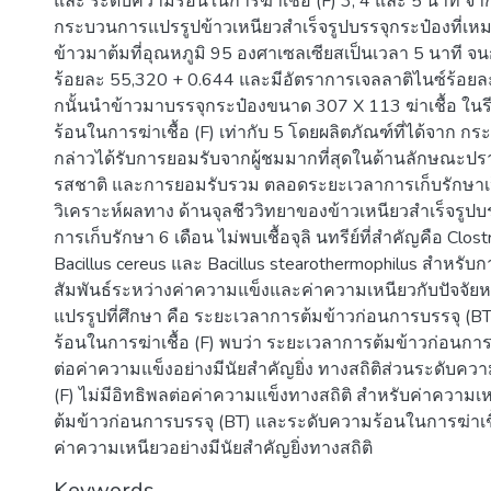
และ ระดับความร้อนในการฆ่าเชื้อ (F) 3, 4 และ 5 นาที 
กระบวนการแปรรูปข้าวเหนียวสําเร็จรูปบรรจุกระป๋องที่เหมา
ข้าวมาต้มที่อุณหภูมิ 95 องศาเซลเซียสเป็นเวลา 5 นาที จน
ร้อยละ 55,320 + 0.644 และมีอัตราการเจลลาติไนซ์ร้อยล
กนั้นนําข้าวมาบรรจุกระป๋องขนาด 307 X 113 ฆ่าเชื้อ ในรี
ร้อนในการฆ่าเชื้อ (F) เท่ากับ 5 โดยผลิตภัณฑ์ที่ได้จาก ก
กล่าวได้รับการยอมรับจากผู้ชมมากที่สุดในด้านลักษณะป
รสชาติ และการยอมรับรวม ตลอดระยะเวลาการเก็บรักษาเป
วิเคราะห์ผลทาง ด้านจุลชีววิทยาของข้าวเหนียวสําเร็จรูปบร
การเก็บรักษา 6 เดือน ไม่พบเชื้อจุลิ นทรีย์ที่สําคัญคือ Clost
Bacillus cereus และ Bacillus stearothermophilus สําหรั
สัมพันธ์ระหว่างค่าความแข็งและค่าความเหนียวกับปัจจั
แปรรูปที่ศึกษา คือ ระยะเวลาการต้มข้าวก่อนการบรรจุ (
ร้อนในการฆ่าเชื้อ (F) พบว่า ระยะเวลาการต้มข้าวก่อนการบ
ต่อค่าความแข็งอย่างมีนัยสําคัญยิ่ง ทางสถิติส่วนระดับคว
(F) ไม่มีอิทธิพลต่อค่าความแข็งทางสถิติ สําหรับค่าความ
ต้มข้าวก่อนการบรรจุ (BT) และระดับความร้อนในการฆ่าเชื้อ
ค่าความเหนียวอย่างมีนัยสําคัญยิ่งทางสถิติ
Keywords