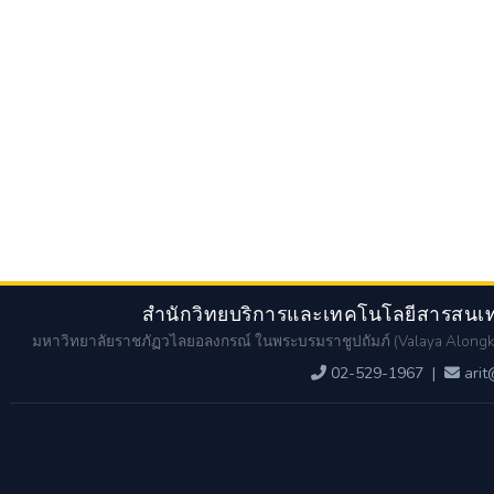
สำนักวิทยบริการและเทคโนโลยีสารสนเทศ
มหาวิทยาลัยราชภัฏวไลยอลงกรณ์ ในพระบรมราชูปถัมภ์
(Valaya Alongk
02-529-1967
|
arit