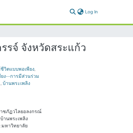
(current)
Log In
รรจ์ จังหวัดสระแก้ว
้ชีวิตแบบพอเพียง
,
ียง--การมีส่วนร่วม
)
,
บ้านพระเพลิง
ัยราชภัฏวไลยอลงกรณ์
ลบ้านพระเพลิง
ว :มหาวิทยาลัย