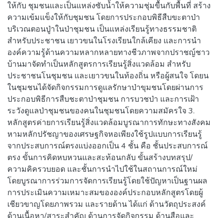
ให้กับ ชุมชนและเป็นแหล่งซับน้ำให้ความชุ่มขื้นกับพื้นที่ สร้าง
ความเข้มแข็งให้กับชุมชน โดยการประกอบพิธีสืบขะตาป่า
บริเวณตอนปู่าในป่าชุมชน เป็นแหล่งเรียนรู้ทางธรรมชาติ
สำหรับประชาชน เยาวขนในโรงเรียนใกล้เคียง และการนำ
องค์ความรู้ด้านความหลากหลายทางชีวภาพจากปราชญ์ชาว
บ้านมาจัดทำเป็นหลักสูตรการเรียนรู้สิ่งแวดล้อม สำหรับ
ประชาชนโนชุมชน และเยาวขนในท้องถิ่น หรือผู้สนใจ โดยน
ในชุมชนได้จัดกิจกรรมการดูแลรักษาป่าขุมชนโดยผ่านการ
ประกอบพิธีการสืบชะตาป่าชุมชน การบวชป่า และการเฝ้า
ระวังดูแลป่าชุมชนของคนในชุมชนโดยความสมัครใจ 3.
หลักสูตรค่ายการเรียนรู้สิ่งแวดล้อมบูรณาการทักษะทางสังคม
หามหลักปรัชญาของเศรษฐกิจหอเพียงใช้รูปแบบการเรียนรู้
จากประสบการณ์ตรงแบ่งออกเป็น 4 ชั้น คือ ชั้นประสบการณ์
ตรง ขั้นการคิดหบหวนและสะท้อนกลับ ขั้นสร้างบทสรุป/
ความคิครวบยอด และชั้นการนำไปใช้ในสถานการณ์ใหม่
โดยบูรณาการร่วมการจัดการเรียนรู้โดยใช้ปัญหาเป็นฐานผล
การประเมินความเหมาะสมขององค์ประกอบหลักสูตรโดยผู้
เชียวขาญโดยภาพรวม และรายด้าน ได้แก่ ด้านวัตถุประสงค์
ด้านเนื้อหา/สาระสำคัญ ด้านการจัดกิจกรรม ด้านสือและ