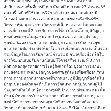
สาธารณสุข พระ ครูโรงเรียนสามชัย พิทยาคม สังกัด
สำนักงานเขตพื้นที่การศึกษา มัธยมศึกษา เขต 27 จำนวน 35
คน เครื่องมือที่ใช้ในการวิจัย ได้แก่ แบบสัมภาษณ์แบบมี
โครงสร้างแบบสำรวจความหลากหลายของชนิดพันธ์พีช
วิเคราะห์ข้อมูลด้วยการวิเคราะห์เนื้อหาด้วยค่าร้อยละ และ
ค่าเฉลี่ย ระยะที่ 2 การศึกษาการใช้ประโยชน์โดยภูมิปัญญา
ห้องถิ่นของคนในชุมชนจากป่าชุมชนร่องคำแดงปราชญ์
ชุมชน วัฒนธรรมอำเภอสามชัย ผู้อำนวยการสาธารณสุข
อำเภอสามชัย พระ ซึ่งได้มาโดยการเลือกแบบเจาะจง เก็บรวม
รวมข้อมูลโดยการสัมภาษณ์ จำนวน 8 คน เครื่องมือที่ใช้ใน
การวิจัยเป็นแบบสัมภาษณ์แบบมีโครงสร้าง ระยะที่ 3 การ
พัฒนาหลักสูตรค่ายการเรียนรู้สิ่งแวดล้อมบูรณาการทักษะ
ทางสังคมตามหลักปรัชญาของเศรษฐกิจพอเพียงเพื่ออนุรักษ์
ความความหลากหลายทางชีวภาพและภูมิปัญญาห้องถิ่นใน
ป่าชุมชนร่องคำแดง ดำเนินการจัดสนทนากลุ่มกับกลุ่มผู้ให้
ข้อมูลสำคัญ ได้แก่ ผู้ทรงคุณวุฒิที่เป็นปราชญ์ชุมชน หมอพื้น
บ้าน ผู้อำนวยการโรงพยาบาลส่งเสริมสุขภาพตำบล ครู พระ
สงฆ์ นักวิชาการสาธารณสุข นักวิชาการสิ่งแวดล้อม นัก
วิชาการด้านการศึกษา จำนวน 12 คน ซึ่งได้มาโดยการเลือก